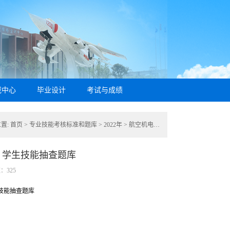
载中心
毕业设计
考试与成绩
置:
首页
>
专业技能考核标准和题库
>
2022年
>
航空机电设备维修专业群
>
飞行器维
）学生技能抽查题库
数：
325
技能抽查题库