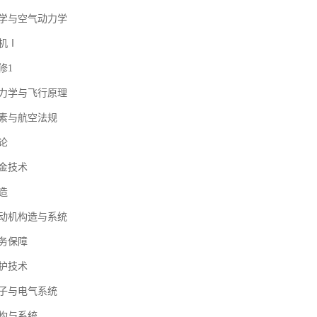
学与空气动力学
机Ⅰ
修1
力学与飞行原理
素与航空法规
论
金技术
造
动机构造与系统
务保障
护技术
子与电气系统
构与系统