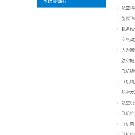
基础类课程
航空科
旋翼飞
机务维
空气动
人为因
航空概
飞机钣
飞机构
航空发
航空机
飞机维
飞机电
飞机结